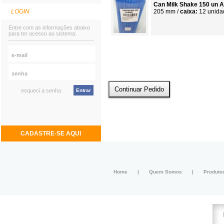
Can Milk Shake 150 un A
LOGIN
205 mm /
caixa:
12 unida
Entre com as informações abaixo
para ter acesso ao sistema:
esqueci a senha
CADASTRE-SE AQUI
Home
|
Quem Somos
|
Produto